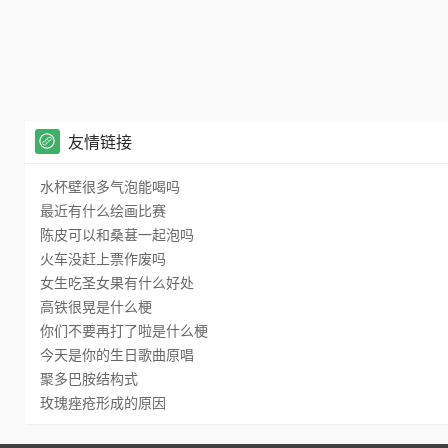
友情链接
水杯壁很多气泡能喝吗
最近有什么绘画比赛
陈皮可以和桑葚一起泡吗
火车没赶上票作废吗
女生吃圣女果有什么好处
高铁很晃是什么梗
你们不要再打了啦是什么梗
今天是你的生日歌曲原唱
聚多巴胺结构式
玫瑰痤疮形成的原因